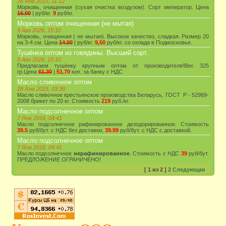
26 Янв 2015, 11:12
Морковь, очищенная (сухая очистка воздузом). Сорт император. Цена
16.00
| руб/кг.
9
руб/кг.
Морковь оптом очищенная (не мытая)
9 Авг 2026, 15:10
Морковь, очищенная ( не мытая). Высокое качество, сладкая. Размер 20
на 3-4 см. Цена
14.00
| руб/кг.
9,50
руб/кг. со склада в Подмосковье.
Тушёнка оптом из говядины. Высший сорт.
9 Авг 2026, 15:10
Предлагаем тушёнку крупным оптом от производителя!Вес 325
гр.Цена
61.30
|
51.70
коп. за банку с НДС
Масло сливочное оптом
28 Янв 2015, 03:38
Масло сливочное крестьянское производства Беларусь, ГОСТ Р - 52969-
2008 брикет по 20 кг. Стоимость
219
руб./кг.
Масло подсолнечное оптом
7 Янв 2016, 04:41
Масло подсолнечное рафинированное дезодорированное. Стоимость
39.5
руб/бут. с НДС без доставки,
39.99
руб/бут. с НДС с доставкой.
Масло подсолнечное оптом
7 Янв 2016, 04:41
Масло подсолнечное
нерафинированное
. Стоимость с НДС
39
руб/бут.
ПРЕДЛОЖЕНИЕ ОГРАНИЧЕНО!
[
1
из
2
]
2
Следующая