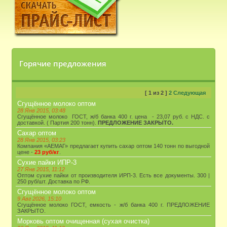
Горячие предложения
[
1
из
2
]
2
Следующая
Сгущённое молоко оптом
28 Янв 2015, 03:48
Сгущённое молоко ГОСТ, ж/б банка 400 г. цена - 23,07 руб. с НДС. с
доставкой. ( Партия 200 тонн).
ПРЕДЛОЖЕНИЕ ЗАКРЫТО.
Сахар оптом
28 Янв 2015, 03:23
Компания «АЕМАГ» предлагает купить сахар оптом 140 тонн по выгодной
цене -
23 руб/кг
.
Сухие пайки ИПР-3
27 Янв 2015, 11:12
Оптом сухие пайки от производителя ИРП-3. Есть все документы. 300 |
250 руб/шт. Доставка по РФ.
Сгущённое молоко оптом
9 Авг 2026, 15:10
Сгущённое молоко ГОСТ, емкость - ж/б банка 400 г. ПРЕДЛОЖЕНИЕ
ЗАКРЫТО.
Морковь оптом очищенная (сухая очистка)